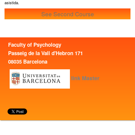
asistida.
See Second Course
Faculty of Psychology
Passeig de la Vall d'Hebron 171
08035 Barcelona
link Master