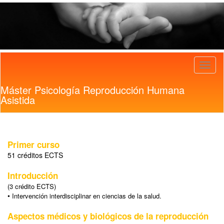
Toggl
naviga
Máster Psicología Reproducción Humana
Asistida
Primer curso
51 créditos ECTS
Introducción
(3 crédito ECTS)
•
Intervención interdisciplinar en ciencias de la salud.
Aspectos médicos y biológicos de la reproducción